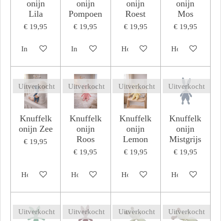
onijn
onijn
onijn
onijn
Lila
Pompoen
Roest
Mos
€ 19,95
€ 19,95
€ 19,95
€ 19,95
In winkelwagen
In winkelwagen
Houd mij op de hoogte
Houd mij op de
Uitverkocht
Uitverkocht
Uitverkocht
Uitverkocht
Knuffelk
Knuffelk
Knuffelk
Knuffelk
onijn Zee
onijn
onijn
onijn
Roos
Lemon
Mistgrijs
€ 19,95
€ 19,95
€ 19,95
€ 19,95
Houd mij op de hoogte
Houd mij op de hoogte
Houd mij op de hoogte
Houd mij op de
Uitverkocht
Uitverkocht
Uitverkocht
Uitverkocht