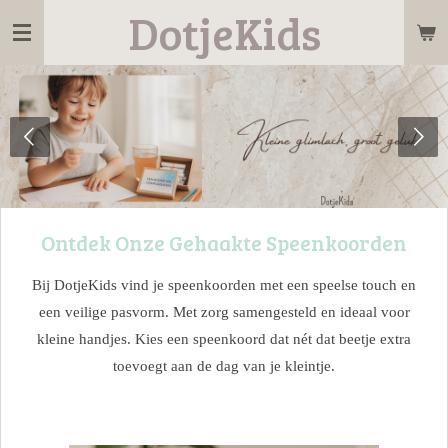
DotjeKids
Ga
direct
naar
de
hoofdinhoud
Ontdek Onze Gehaakte Speenkoorden
Bij DotjeKids vind je speenkoorden met een speelse touch en
een veilige pasvorm. Met zorg samengesteld en ideaal voor
kleine handjes. Kies een speenkoord dat nét dat beetje extra
toevoegt aan de dag van je kleintje.