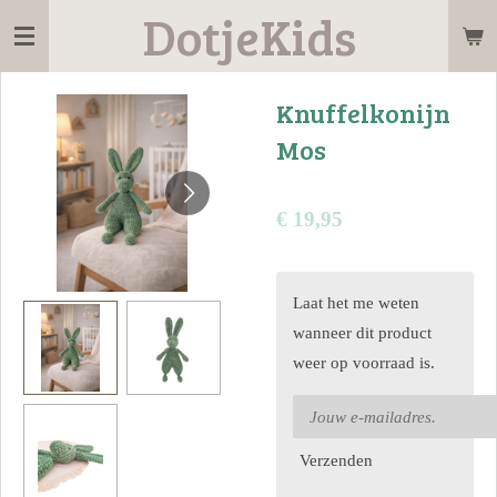
DotjeKids
Ga
direct
naar
Knuffelkonijn
de
Mos
hoofdinhoud
€ 19,95
Laat het me weten
wanneer dit product
weer op voorraad is.
Verzenden