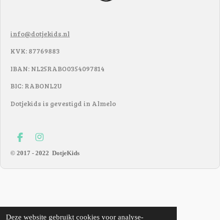
info@dotjekids.nl
KVK: 87769883
IBAN: NL25RABO0354097814
BIC: RABONL2U
Dotjekids is gevestigd in Almelo
F
I
a
n
© 2017 - 2022
DotjeKids
c
s
e
t
b
a
o
g
o
r
k
a
m
Deze website gebruikt cookies voor analyse-