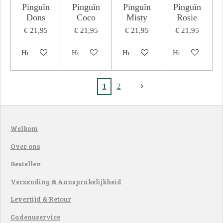
Pinguïn
Pinguïn
Pinguïn
Pinguïn
Dons
Coco
Misty
Rosie
€ 21,95
€ 21,95
€ 21,95
€ 21,95
Houd mij op de hoogte
Houd mij op de hoogte
Houd mij op de hoogte
Houd mij op de
1
2
Welkom
Over ons
Bestellen
Verzending & Aansprakelijkheid
Levertijd & Retour
Cadeauservice