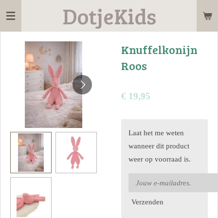
DotjeKids
Ga
direct
naar
Knuffelkonijn
de
Roos
hoofdinhoud
€ 19,95
Laat het me weten
wanneer dit product
weer op voorraad is.
Verzenden