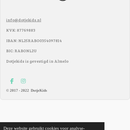
info@dotjekids.nl
KVK: 87769883
IBAN: NL25RABO0354097814
BIC: RABONL2U
Dotjekids is gevestigd in Almelo
F
I
a
n
© 2017 - 2022
DotjeKids
c
s
e
t
b
a
o
g
o
r
k
a
m
Deze website gebruikt cookies voor analyse-