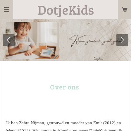
DotjeKids
Ga
direct
naar
de
hoofdinhoud
Over ons
Ik ben Zehra Nijman, getrouwd en moeder van Emir (2012) en
Merel (2014). We wonen in Almelo, en naast DotjeKids werk ik