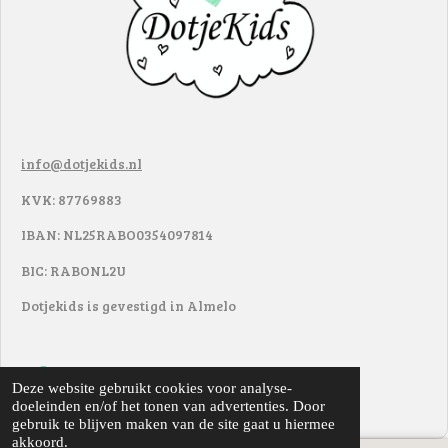
info@dotjekids.nl
KVK: 87769883
IBAN: NL25RABO0354097814
BIC: RABONL2U
Dotjekids is gevestigd in Almelo
F
I
Deze website gebruikt cookies voor analyse-
a
n
doeleinden en/of het tonen van advertenties. Door
© 2017 - 2022
DotjeKids
c
s
gebruik te blijven maken van de site gaat u hiermee
e
t
akkoord.