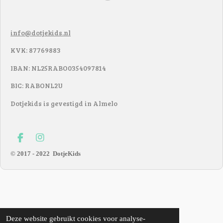
info@dotjekids.nl
KVK: 87769883
IBAN: NL25RABO0354097814
BIC: RABONL2U
Dotjekids is gevestigd in Almelo
F
I
a
n
© 2017 - 2022
DotjeKids
c
s
e
t
b
a
o
g
o
r
k
a
m
Deze website gebruikt cookies voor analyse-