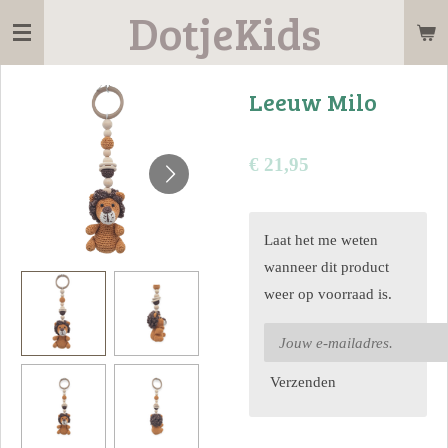
DotjeKids
Ga
direct
naar
Leeuw Milo
de
hoofdinhoud
€ 21,95
Laat het me weten
wanneer dit product
weer op voorraad is.
Verzenden