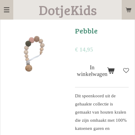
DotjeKids
Ga
direct
naar
Pebble
de
hoofdinhoud
€ 14,95
In
winkelwagen
Dit speenkoord uit de
gehaakte collectie is
gemaakt van houten kralen
die zijn omhaakt met 100%
katoenen garen en