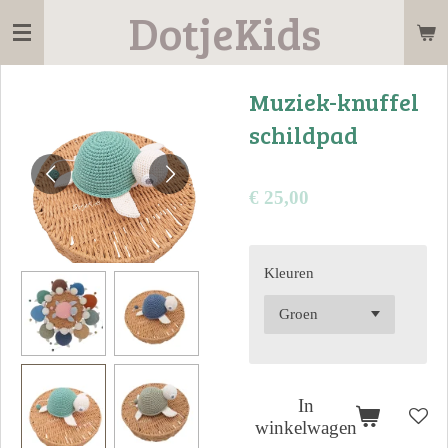
DotjeKids
Ga
direct
naar
Muziek-knuffel
de
schildpad
hoofdinhoud
€ 25,00
Kleuren
In
winkelwagen