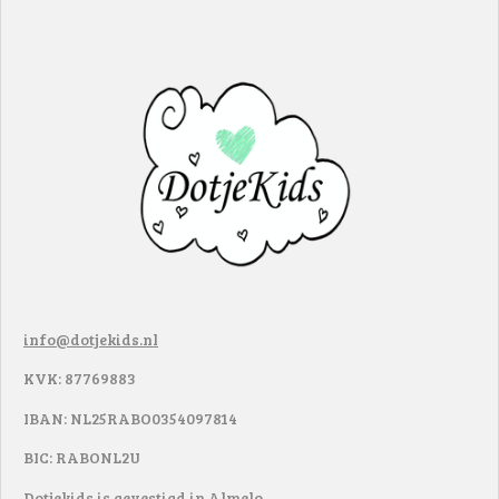
info@dotjekids.nl
KVK: 87769883
IBAN: NL25RABO0354097814
BIC: RABONL2U
Dotjekids is gevestigd in Almelo