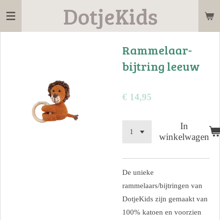
DotjeKids
Ga
direct
naar
Rammelaar-
de
bijtring leeuw
hoofdinhoud
€ 14,95
In
winkelwagen
De unieke
rammelaars/bijtringen van
DotjeKids zijn gemaakt van
100% katoen en voorzien