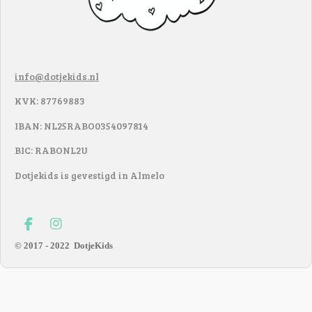
info@dotjekids.nl
KVK: 87769883
IBAN: NL25RABO0354097814
BIC: RABONL2U
Dotjekids is gevestigd in Almelo
F
I
a
n
© 2017 - 2022
DotjeKids
c
s
e
t
b
a
o
g
o
r