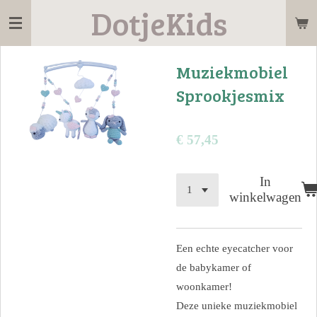
DotjeKids
Ga
direct
naar
Muziekmobiel
de
Sprookjesmix
hoofdinhoud
€ 57,45
In
winkelwagen
Een echte eyecatcher voor
de babykamer of
woonkamer!
Deze unieke muziekmobiel