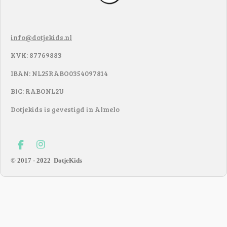
info@dotjekids.nl
KVK: 87769883
IBAN: NL25RABO0354097814
BIC: RABONL2U
Dotjekids is gevestigd in Almelo
F
I
a
n
© 2017 - 2022
DotjeKids
c
s
e
t
b
a
o
g
o
r
k
a
m