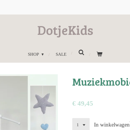
DotjeKids
SHOP
SALE
Muziekmobie
€ 49,45
In winkelwagen