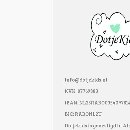
info@dotjekids.nl
KVK: 87769883
IBAN: NL25RABO035409781
BIC: RABONL2U
Dotjekids is gevestigd in A