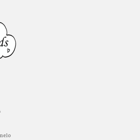
4
lmelo