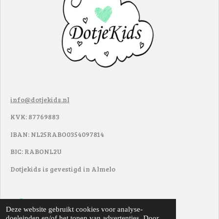
info@dotjekids.nl
KVK: 87769883
IBAN: NL25RABO0354097814
BIC: RABONL2U
Dotjekids is gevestigd in Almelo
F
I
Deze website gebruikt cookies voor analyse-
a
n
doeleinden en/of het tonen van advertenties. Door
© 2017 - 2022
DotjeKids