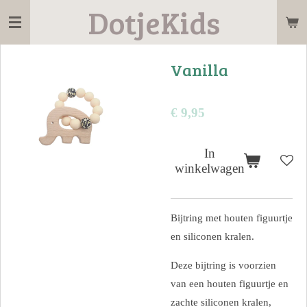
DotjeKids
Ga
direct
naar
Vanilla
de
hoofdinhoud
€ 9,95
In
winkelwagen
Bijtring met houten figuurtje
en siliconen kralen.
Deze bijtring is voorzien
van een houten figuurtje en
zachte siliconen kralen,