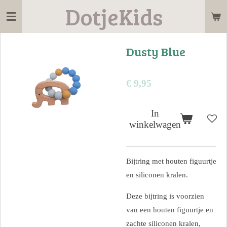
DotjeKids
Ga
direct
naar
Dusty Blue
de
hoofdinhoud
€ 9,95
In
winkelwagen
Bijtring met houten figuurtje
en siliconen kralen.
Deze bijtring is voorzien
van een houten figuurtje en
zachte siliconen kralen,