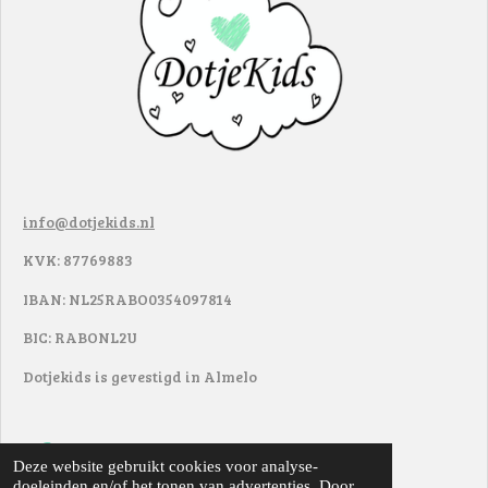
info@dotjekids.nl
KVK: 87769883
IBAN: NL25RABO0354097814
BIC: RABONL2U
Dotjekids is gevestigd in Almelo
F
I
Deze website gebruikt cookies voor analyse-
a
n
doeleinden en/of het tonen van advertenties. Door
© 2017 - 2022
DotjeKids