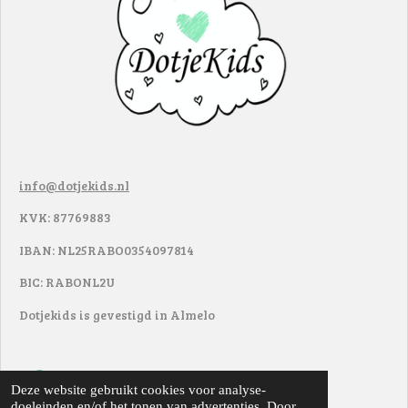
info@dotjekids.nl
KVK: 87769883
IBAN: NL25RABO0354097814
BIC: RABONL2U
Dotjekids is gevestigd in Almelo
F
I
Deze website gebruikt cookies voor analyse-
a
n
doeleinden en/of het tonen van advertenties. Door
© 2017 - 2022
DotjeKids