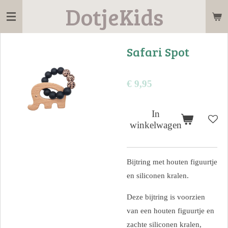
DotjeKids
Ga
direct
naar
Safari Spot
de
hoofdinhoud
€ 9,95
In
winkelwagen
Bijtring met houten figuurtje
en siliconen kralen.
Deze bijtring is voorzien
van een houten figuurtje en
zachte siliconen kralen,