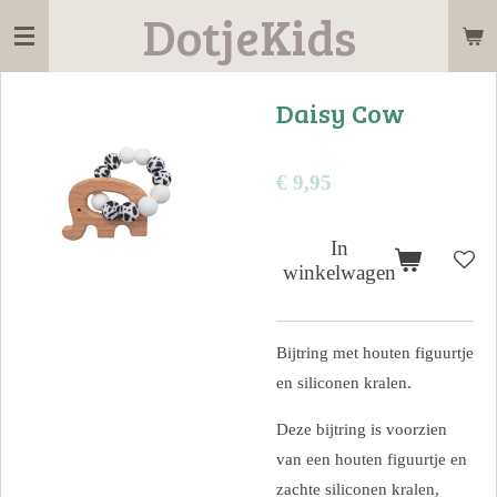
DotjeKids
Ga
direct
naar
Daisy Cow
de
hoofdinhoud
€ 9,95
In
winkelwagen
Bijtring met houten figuurtje
en siliconen kralen.
Deze bijtring is voorzien
van een houten figuurtje en
zachte siliconen kralen,