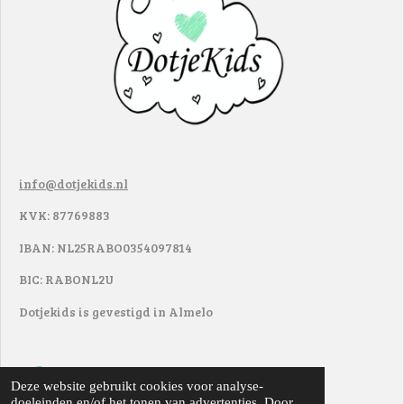
info@dotjekids.nl
KVK: 87769883
IBAN: NL25RABO0354097814
BIC: RABONL2U
Dotjekids is gevestigd in Almelo
F
I
Deze website gebruikt cookies voor analyse-
a
n
doeleinden en/of het tonen van advertenties. Door
© 2017 - 2022
DotjeKids