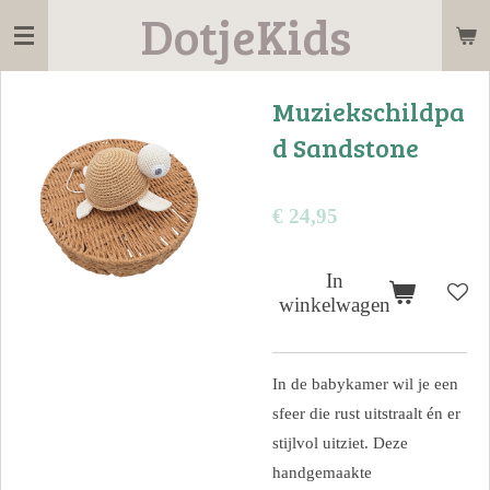
DotjeKids
Ga
direct
naar
Muziekschildpa
de
d Sandstone
hoofdinhoud
€ 24,95
In
winkelwagen
In de babykamer wil je een
sfeer die rust uitstraalt én er
stijlvol uitziet. Deze
handgemaakte