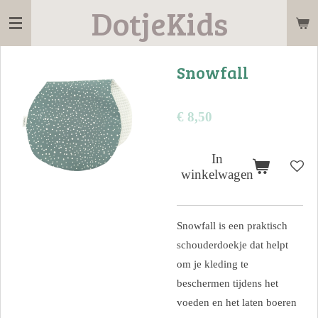
DotjeKids
Ga
direct
naar
Snowfall
de
hoofdinhoud
€ 8,50
In
winkelwagen
Snowfall is een praktisch
schouderdoekje dat helpt
om je kleding te
beschermen tijdens het
voeden en het laten boeren