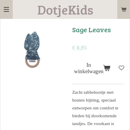
DotjeKids
Ga
direct
naar
Sage Leaves
de
hoofdinhoud
€ 8,95
In
winkelwagen
Zacht sabbeloortje met
houten bijtring, speciaal
ontworpen om comfort te
bieden bij doorkomende
tandjes. De voorkant is