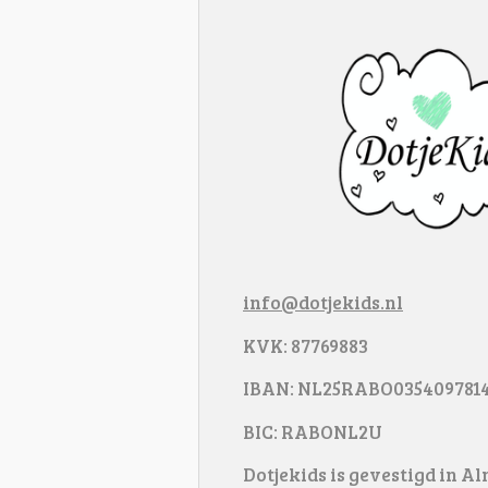
info@dotjekids.nl
KVK: 87769883
IBAN: NL25RABO035409781
BIC: RABONL2U
Dotjekids is gevestigd in A