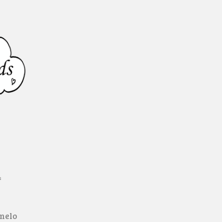
4
lmelo