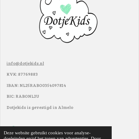
info@dotjekids.nl
KVK: 87769883
IBAN: NL25RABO0354097814
BIC: RABONL2U
Dotjekids is gevestigd in Almelo
F
I
Deze website gebruikt cookies voor analyse-
a
n
doeleinden en/of het tonen van advertenties. Door
© 2017 - 2022
DotjeKids