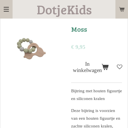
DotjeKids
Ga
direct
naar
Moss
de
hoofdinhoud
€ 9,95
In
winkelwagen
Bijtring met houten figuurtje
en siliconen kralen
Deze bijtring is voorzien
van een houten figuurtje en
zachte siliconen kralen,