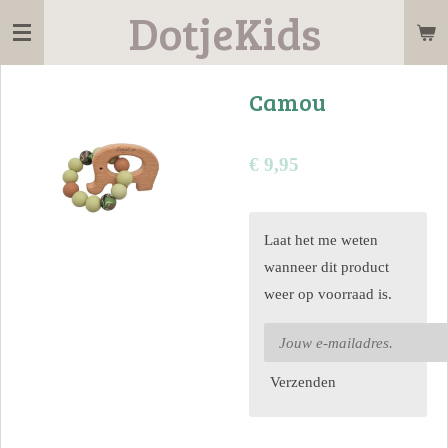
DotjeKids
Ga
direct
naar
Camou
de
hoofdinhoud
€ 9,95
Laat het me weten
wanneer dit product
weer op voorraad is.
Verzenden