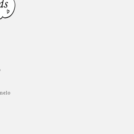
4
lmelo