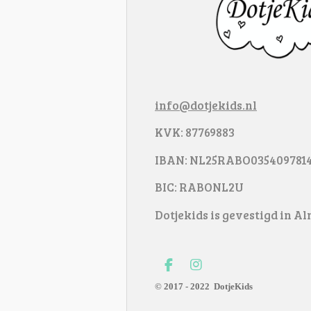
info@dotjekids.nl
KVK: 87769883
IBAN: NL25RABO035409781
BIC: RABONL2U
Dotjekids is gevestigd in A
F
I
a
n
© 2017 - 2022
DotjeKids
c
s
e
t