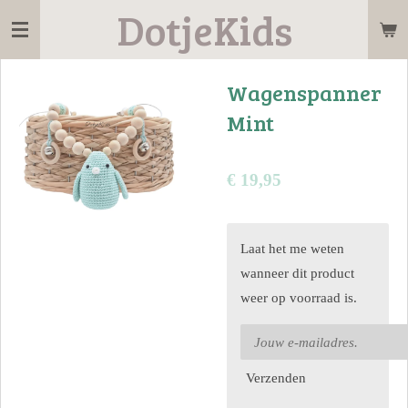
DotjeKids
Ga
direct
naar
Wagenspanner
de
Mint
hoofdinhoud
€ 19,95
Laat het me weten
wanneer dit product
weer op voorraad is.
Verzenden