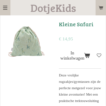
DotjeKids
Ga
direct
naar
Kleine Safari
de
hoofdinhoud
€ 14,95
In
winkelwagen
Deze vrolijke
rugzakjes/gymtassen zijn de
perfecte metgezel voor jouw
kleine avonturier! Met een
praktische trektouwsluiting