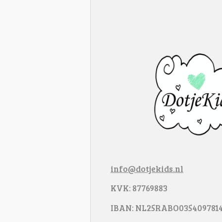
info@dotjekids.nl
KVK: 87769883
IBAN: NL25RABO035409781