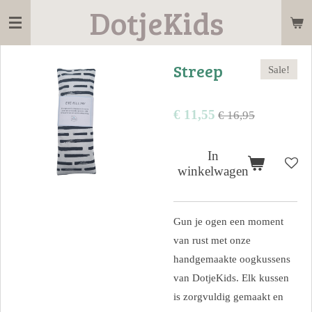
DotjeKids
Ga
direct
naar
Streep
Sale!
de
hoofdinhoud
€ 11,55
€ 16,95
In
winkelwagen
Gun je ogen een moment
van rust met onze
handgemaakte oogkussens
van DotjeKids. Elk kussen
is zorgvuldig gemaakt en