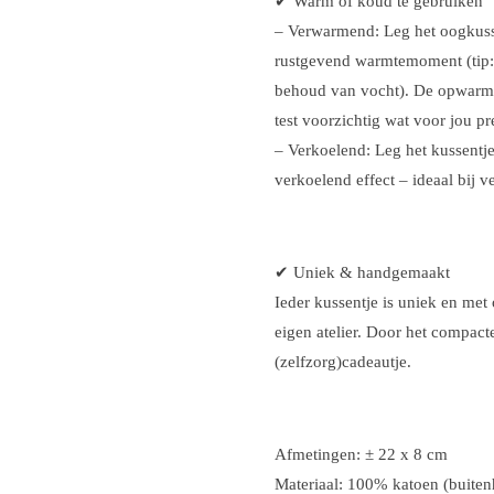
✔ Warm of koud te gebruiken
– Verwarmend: Leg het oogkuss
rustgevend warmtemoment (tip: p
behoud van vocht). De opwarmti
test voorzichtig wat voor jou pre
– Verkoelend: Leg het kussentje
verkoelend effect – ideaal bij
✔ Uniek & handgemaakt
Ieder kussentje is uniek en met
eigen atelier. Door het compact
(zelfzorg)cadeautje.
Afmetingen: ± 22 x 8 cm
Materiaal: 100% katoen (buiten