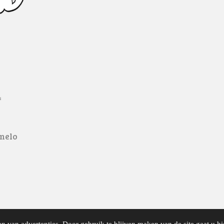
4
lmelo